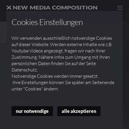
Cookies Einstellungen
Impressum
Wir verwenden ausschließlich notwendige Cookies
auf dieser Website. Werden externe Inhalte wie z.B.
Youtube Videos angezeigt, fragen wir nach Ihrer
Zustimmung. Nähere Infos zum Umgang mit Ihren
persönlichen Daten finden Sie auf der Seite
ANGABEN GEMÄSS § 5 TMG
Datenschutz.
Martin Wieser
Notwendige Cookies werden immer gesetzt.
X NEW MEDIA COMPOSITION
Ihre Einstellungen können Sie später am Seitenende
Neumannstraße 125
unter "Cookies" ändern.
13189 Berlin
KONTAKT
Telefon: 030 24627652
nur notwendige
alle akzeptieren
Telefax: 030 24627650
E-Mail: info@x-new-media.com