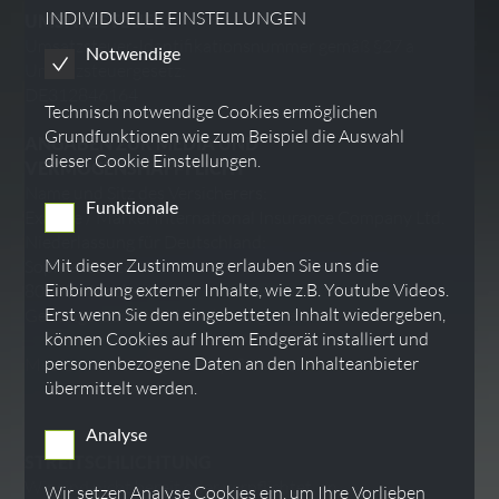
INDIVIDUELLE EINSTELLUNGEN
UMSATZSTEUER
Umsatzsteuer-Identifikationsnummer gemäß §27 a
Notwendige
Umsatzsteuergesetz:
DE312846164
Technisch notwendige Cookies ermöglichen
Grundfunktionen wie zum Beispiel die Auswahl
ANGABEN ZUR MEDIA UND
dieser Cookie Einstellungen.
VERMÖGENSHAFPFLICHT
Name und Sitz des Versicherers:
Funktionale
Exali.de / Markel International Insurance Company Ltd.
Niederlassung für Deutschland:
Mit dieser Zustimmung erlauben Sie uns die
Sophienstr. 26
Einbindung externer Inhalte, wie z.B. Youtube Videos.
80333 München
Erst wenn Sie den eingebetteten Inhalt wiedergeben,
Geltungsraum der Versicherung: weltweit
können Cookies auf Ihrem Endgerät installiert und
personenbezogene Daten an den Inhalteanbieter
Media und Vermögenshafplflicht bei
Exali
übermittelt werden.
Analyse
STREITSCHLICHTUNG
Wir sind nicht bereit oder verpflichtet, an
Wir setzen Analyse Cookies ein, um Ihre Vorlieben