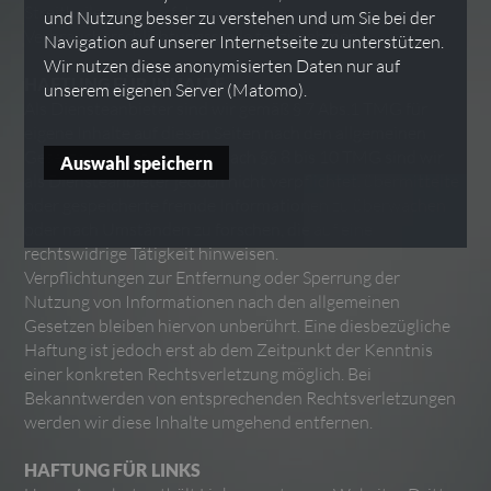
Streitbeilegungsverfahren vor einer
und Nutzung besser zu verstehen und um Sie bei der
Verbraucherschlichtungsstelle teilzunehmen.
Navigation auf unserer Internetseite zu unterstützen.
Wir nutzen diese anonymisierten Daten nur auf
HAFTUNG FÜR INHALTE
unserem eigenen Server (Matomo).
Als Diensteanbieter sind wir gemäß § 7 Abs.1 TMG für
eigene Inhalte auf diesen Seiten nach den allgemeinen
Gesetzen verantwortlich. Nach §§ 8 bis 10 TMG sind wir
als Diensteanbieter jedoch nicht verpflichtet, übermittelte
oder gespeicherte fremde Informationen zu überwachen
oder nach Umständen zu forschen, die auf eine
rechtswidrige Tätigkeit hinweisen.
Verpflichtungen zur Entfernung oder Sperrung der
Nutzung von Informationen nach den allgemeinen
Gesetzen bleiben hiervon unberührt. Eine diesbezügliche
Haftung ist jedoch erst ab dem Zeitpunkt der Kenntnis
einer konkreten Rechtsverletzung möglich. Bei
Bekanntwerden von entsprechenden Rechtsverletzungen
werden wir diese Inhalte umgehend entfernen.
HAFTUNG FÜR LINKS