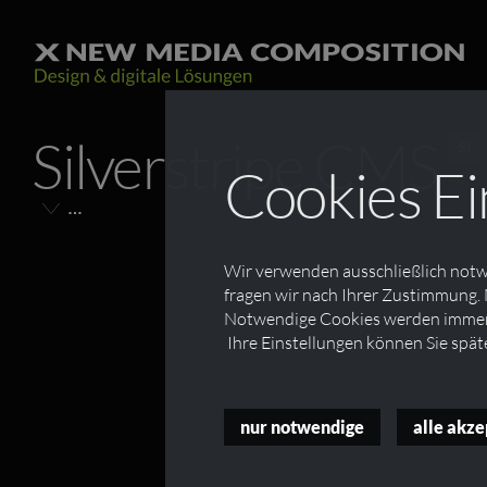
Silverstripe CMS
Si
Cookies Ei
…
das intuitive Content-Management-System …
Wir verwenden ausschließlich notwe
fragen wir nach Ihrer Zustimmung. 
Silverstripe ist ein
Open Source
CMS, das von Redakteur
Notwendige Cookies werden immer 
erzielen. Wir arbeiten seit über 10 Jahren mit Silverstri
Ihre Einstellungen können Sie spät
Warum Wir SilverStripe mögen?
schnell erlernbare Benutzeroberfläche in einer Baum
„Was Sie sehen, ist was Sie brauchen“.
nur notwendige
alle akze