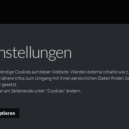
nstellungen
ndige Cookies auf dieser Website. Werden externe Inhalte wie z.
Nähere Infos zum Umgang mit Ihren persönlichen Daten finden Sie
en und Entwicklern gleichermaßen geschätzt wird. Rüsten Sie I
gesetzt.
pe und sind offizielle
Silverstripe-Entwickler
.
er am Seitenende unter "Cookies" ändern.
-Struktur.
ptieren