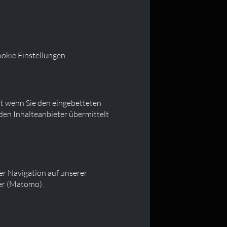
okie Einstellungen.
st wenn Sie den eingebetteten
den Inhalteanbieter übermittelt
er Navigation auf unserer
ver (Matomo).