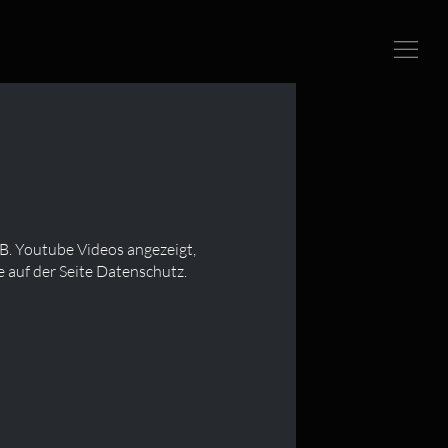
B. Youtube Videos angezeigt,
 auf der Seite Datenschutz.
hre Webteams aus, um herausragende Ergebnisse zu