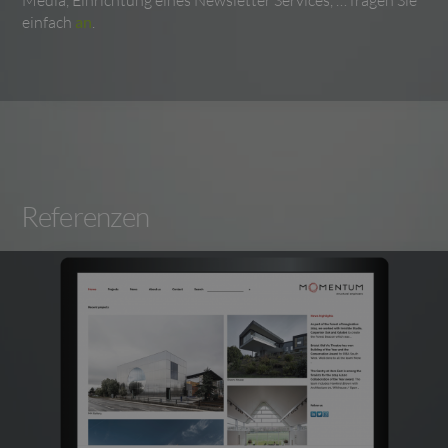
Media, Einrichtung eines Newsletter Services, … fragen Sie
einfach
an
.
Referenzen