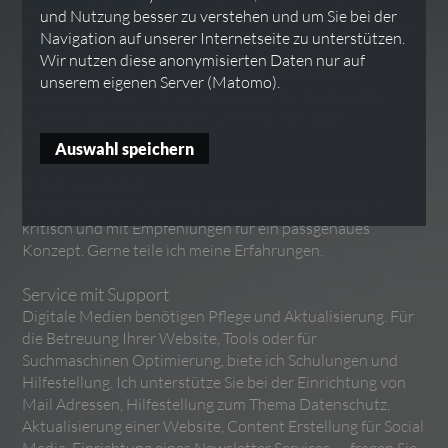
Wieser, Medien-Designer seit 1998 in Berlin. XNMC
und Nutzung besser zu verstehen und um Sie bei der
entwirft und realisiert Medienproduktionen in Web, Print
Navigation auf unserer Internetseite zu unterstützen.
und Bewegtbild. Sie benötigen ein nachhaltiges
Wir nutzen diese anonymisierten Daten nur auf
Druckerzeugniss, eine Website oder einprägsame
unserem eigenen Server (Matomo).
Visualisierungen? Ich biete Lösungen für Freiberufler,
Künstler, kleine bis mittlere Unternehmen oder
Organisationen.
Erfahrung teilen
Vor der Realisierung eines Vorhabens analysiere ich –
kritisch und mit Empfehlungen für ein passgenaues
Konzept. Gerne teile ich meine Erfahrungen.
Service mit Support
Digitale Medien benötigen Pflege und Aktualisierung. Für
die Betreuung Ihrer Website, Tools oder für
Suchmaschinen Optimierung, biete ich Schulungen und
Hilfestellung. Ich unterstütze Sie bei der Einrichtung von
Mail Adressen, Hilfestellung zum Thema Datenschutz,
Aktualisierung einer Website, Content Erstellung für Social