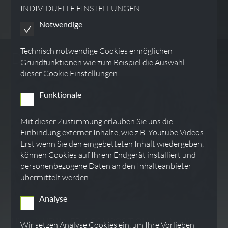
INDIVIDUELLE EINSTELLUNGEN
Notwendige
Technisch notwendige Cookies ermöglichen
Design & digitale Lösungen
Grundfunktionen wie zum Beispiel die Auswahl
dieser Cookie Einstellungen.
Funktionale
Mit dieser Zustimmung erlauben Sie uns die
Einbindung externer Inhalte, wie z.B. Youtube Videos.
Erst wenn Sie den eingebetteten Inhalt wiedergeben,
können Cookies auf Ihrem Endgerät installiert und
personenbezogene Daten an den Inhalteanbieter
übermittelt werden.
Analyse
Hinter X NEW MEDIA COMPOSITION steht Martin
Wir setzen Analyse Cookies ein, um Ihre Vorlieben