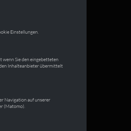
okie Einstellungen.
st wenn Sie den eingebetteten
den Inhalteanbieter übermittelt
er Navigation auf unserer
ver (Matomo).