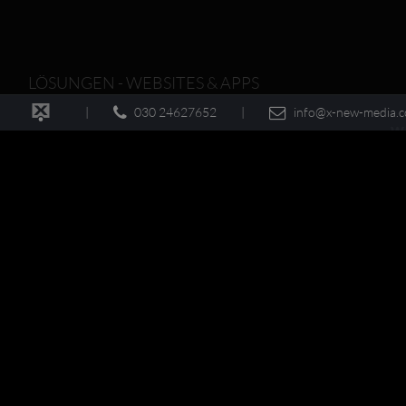
LÖSUNGEN - WEBSITES & APPS
|
030 24627652
|
info@x-new-media.
W
WEB ENTWICKLUNG
HHML5 / CSS3 / JavaScript / PHP …
C
CORPORATE WEBSITE
Websites in Ihrem Corporate Design …